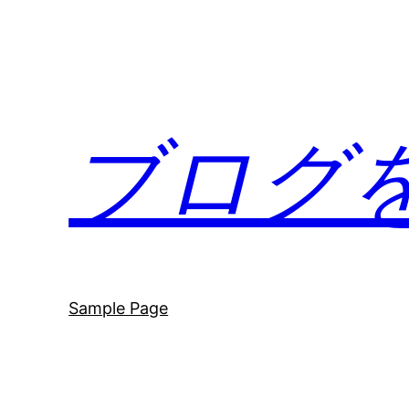
内
容
を
ス
キ
ブログを
ッ
プ
Sample Page